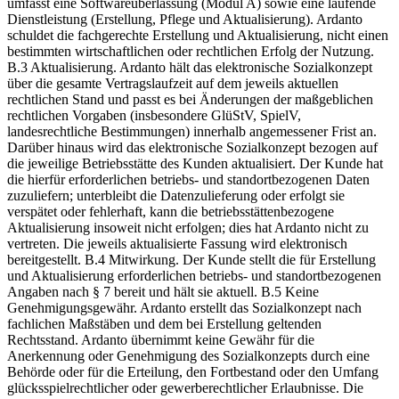
umfasst eine Softwareüberlassung (Modul A) sowie eine laufende
Dienstleistung (Erstellung, Pflege und Aktualisierung). Ardanto
schuldet die fachgerechte Erstellung und Aktualisierung, nicht einen
bestimmten wirtschaftlichen oder rechtlichen Erfolg der Nutzung.
B.3 Aktualisierung. Ardanto hält das elektronische Sozialkonzept
über die gesamte Vertragslaufzeit auf dem jeweils aktuellen
rechtlichen Stand und passt es bei Änderungen der maßgeblichen
rechtlichen Vorgaben (insbesondere GlüStV, SpielV,
landesrechtliche Bestimmungen) innerhalb angemessener Frist an.
Darüber hinaus wird das elektronische Sozialkonzept bezogen auf
die jeweilige Betriebsstätte des Kunden aktualisiert. Der Kunde hat
die hierfür erforderlichen betriebs- und standortbezogenen Daten
zuzuliefern; unterbleibt die Datenzulieferung oder erfolgt sie
verspätet oder fehlerhaft, kann die betriebsstättenbezogene
Aktualisierung insoweit nicht erfolgen; dies hat Ardanto nicht zu
vertreten. Die jeweils aktualisierte Fassung wird elektronisch
bereitgestellt. B.4 Mitwirkung. Der Kunde stellt die für Erstellung
und Aktualisierung erforderlichen betriebs- und standortbezogenen
Angaben nach § 7 bereit und hält sie aktuell. B.5 Keine
Genehmigungsgewähr. Ardanto erstellt das Sozialkonzept nach
fachlichen Maßstäben und dem bei Erstellung geltenden
Rechtsstand. Ardanto übernimmt keine Gewähr für die
Anerkennung oder Genehmigung des Sozialkonzepts durch eine
Behörde oder für die Erteilung, den Fortbestand oder den Umfang
glücksspielrechtlicher oder gewerberechtlicher Erlaubnisse. Die