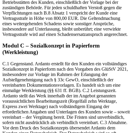
Betriebsstätten des Kunden, einschließlich der Vorlage bei der
zuständigen Behörde. Für jeden schuldhaften Verstoß gegen die
Verpflichtungen nach B.8 Absatz 1 verspricht der Kunde eine
Vertragsstrafe in Höhe von 800,00 EUR. Die Geltendmachung
eines weitergehenden Schadens sowie sonstiger Ansprüche,
insbesondere auf Unterlassung, bleibt unberührt; eine verwirkte
Vertragsstrafe wird auf einen Schadensersatzanspruch angerechnet.
Modul C – Sozialkonzept in Papierform
(Werkleistung)
C.1 Gegenstand. Ardanto erstellt für den Kunden ein vollständiges
Sozialkonzept in Papierform nach den Vorgaben des GlüStV 2021,
insbesondere zur Vorlage im Rahmen der Erlangung der
Aufstellgenehmigung nach § 33c GewO, einschließlich der
vereinbarten Dokumentationsvorlagen. Es handelt sich um eine
einmalige Werkleistung (§§ 631 ff. BGB). C.2 Leistungszeit.
Ardanto stellt das Werk innerhalb der im Angebot genannten
voraussichtlichen Bearbeitungszeit (Regelfall zehn Werktage,
Express zwei Werktage) nach vollständigem Eingang der
erforderlichen Angaben und Unterlagen des Kunden sowie – soweit
vereinbart – der Vergütung bereit. Die Fristen sind unverbindlich,
sofern nicht ausdrücklich als verbindlich vereinbart. C.3 Abnahme.
Vor dem Druck des Sozialkonzepts übersendet Ardanto dem