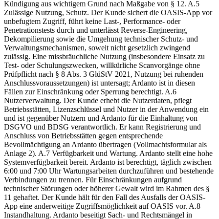
Kündigung aus wichtigem Grund nach Maßgabe von § 12. A.5
Zulässige Nutzung, Schutz. Der Kunde sichert die OASIS-App vor
unbefugtem Zugriff, führt keine Last-, Performance- oder
Penetrationstests durch und unterlässt Reverse-Engineering,
Dekompilierung sowie die Umgehung technischer Schutz- und
Verwaltungsmechanismen, soweit nicht gesetzlich zwingend
zulässig. Eine missbräuchliche Nutzung (insbesondere Einsatz zu
Test- oder Schulungszwecken, willkürliche Scanvorgänge ohne
Prüfpflicht nach § 8 Abs. 3 GlüStV 2021, Nutzung bei ruhenden
Anschlussvoraussetzungen) ist untersagt; Ardanto ist in diesen
Fällen zur Einschränkung oder Sperrung berechtigt. A.6
Nutzerverwaltung. Der Kunde erhebt die Nutzerdaten, pflegt
Betriebsstätten, Lizenzschlüssel und Nutzer in der Anwendung ein
und ist gegenüber Nutzern und Ardanto für die Einhaltung von
DSGVO und BDSG verantwortlich. Er kann Registrierung und
Anschluss von Betriebsstätten gegen entsprechende
Bevollmächtigung an Ardanto übertragen (Vollmachtsformular als
Anlage 2). A.7 Verfügbarkeit und Wartung. Ardanto stellt eine hohe
Systemverfügbarkeit bereit. Ardanto ist berechtigt, täglich zwischen
6:00 und 7:00 Uhr Wartungsarbeiten durchzuführen und bestehende
Verbindungen zu trennen. Für Einschränkungen aufgrund
technischer Störungen oder höherer Gewalt wird im Rahmen des §
11 gehaftet. Der Kunde hält für den Fall des Ausfalls der OASIS-
App eine anderweitige Zugriffsmöglichkeit auf OASIS vor. A.8
Instandhaltung. Ardanto beseitigt Sach- und Rechtsmängel in