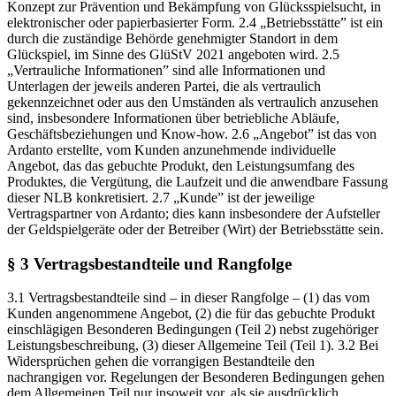
Konzept zur Prävention und Bekämpfung von Glücksspielsucht, in
elektronischer oder papierbasierter Form. 2.4 „Betriebsstätte” ist ein
durch die zuständige Behörde genehmigter Standort in dem
Glückspiel, im Sinne des GlüStV 2021 angeboten wird. 2.5
„Vertrauliche Informationen” sind alle Informationen und
Unterlagen der jeweils anderen Partei, die als vertraulich
gekennzeichnet oder aus den Umständen als vertraulich anzusehen
sind, insbesondere Informationen über betriebliche Abläufe,
Geschäftsbeziehungen und Know-how. 2.6 „Angebot” ist das von
Ardanto erstellte, vom Kunden anzunehmende individuelle
Angebot, das das gebuchte Produkt, den Leistungsumfang des
Produktes, die Vergütung, die Laufzeit und die anwendbare Fassung
dieser NLB konkretisiert. 2.7 „Kunde” ist der jeweilige
Vertragspartner von Ardanto; dies kann insbesondere der Aufsteller
der Geldspielgeräte oder der Betreiber (Wirt) der Betriebsstätte sein.
§ 3 Vertragsbestandteile und Rangfolge
3.1 Vertragsbestandteile sind – in dieser Rangfolge – (1) das vom
Kunden angenommene Angebot, (2) die für das gebuchte Produkt
einschlägigen Besonderen Bedingungen (Teil 2) nebst zugehöriger
Leistungsbeschreibung, (3) dieser Allgemeine Teil (Teil 1). 3.2 Bei
Widersprüchen gehen die vorrangigen Bestandteile den
nachrangigen vor. Regelungen der Besonderen Bedingungen gehen
dem Allgemeinen Teil nur insoweit vor, als sie ausdrücklich