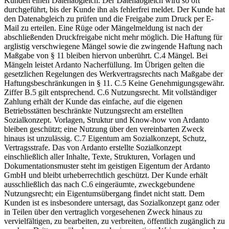
Kunden einen Datenabgleich. Der Datenabgleich wird so oft
durchgeführt, bis der Kunde ihn als fehlerfrei meldet. Der Kunde hat
den Datenabgleich zu prüfen und die Freigabe zum Druck per E-
Mail zu erteilen. Eine Rüge oder Mängelmeldung ist nach der
abschließenden Druckfreigabe nicht mehr möglich. Die Haftung für
arglistig verschwiegene Mängel sowie die zwingende Haftung nach
Maßgabe von § 11 bleiben hiervon unberührt. C.4 Mängel. Bei
Mängeln leistet Ardanto Nacherfüllung. Im Übrigen gelten die
gesetzlichen Regelungen des Werkvertragsrechts nach Maßgabe der
Haftungsbeschränkungen in § 11. C.5 Keine Genehmigungsgewähr.
Ziffer B.5 gilt entsprechend. C.6 Nutzungsrecht. Mit vollständiger
Zahlung erhält der Kunde das einfache, auf die eigenen
Betriebsstätten beschränkte Nutzungsrecht am erstellten
Sozialkonzept. Vorlagen, Struktur und Know-how von Ardanto
bleiben geschützt; eine Nutzung über den vereinbarten Zweck
hinaus ist unzulässig. C.7 Eigentum am Sozialkonzept, Schutz,
Vertragsstrafe. Das von Ardanto erstellte Sozialkonzept
einschließlich aller Inhalte, Texte, Strukturen, Vorlagen und
Dokumentationsmuster steht im geistigen Eigentum der Ardanto
GmbH und bleibt urheberrechtlich geschützt. Der Kunde erhält
ausschließlich das nach C.6 eingeräumte, zweckgebundene
Nutzungsrecht; ein Eigentumsübergang findet nicht statt. Dem
Kunden ist es insbesondere untersagt, das Sozialkonzept ganz oder
in Teilen über den vertraglich vorgesehenen Zweck hinaus zu
vervielfältigen, zu bearbeiten, zu verbreiten, öffentlich zugänglich zu