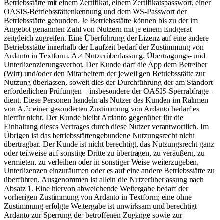
Betriebsstätte mit einem Zertifikat, einem Zertifikatspasswort, einer
OASIS-Betriebsstättenkennung und dem WS-Passwort der
Betriebsstätte gebunden. Je Betriebsstätte können bis zu der im
Angebot genannten Zahl von Nutzern mit je einem Endgerät
zeitgleich zugreifen. Eine Überführung der Lizenz auf eine andere
Betriebsstätte innerhalb der Laufzeit bedarf der Zustimmung von
Ardanto in Textform. A.4 Nutzerüberlassung; Übertragungs- und
Unterlizenzierungsverbot. Der Kunde darf die App dem Betreiber
(Wirt) und/oder den Mitarbeitern der jeweiligen Betriebsstätte zur
Nutzung überlassen, soweit dies der Durchführung der am Standort
erforderlichen Prüfungen – insbesondere der OASIS-Sperrabfrage –
dient. Diese Personen handeln als Nutzer des Kunden im Rahmen
von A.3; einer gesonderten Zustimmung von Ardanto bedarf es
hierfür nicht. Der Kunde bleibt Ardanto gegenüber für die
Einhaltung dieses Vertrages durch diese Nutzer verantwortlich. Im
Übrigen ist das betriebsstättengebundene Nutzungsrecht nicht
übertragbar. Der Kunde ist nicht berechtigt, das Nutzungsrecht ganz
oder teilweise auf sonstige Dritte zu übertragen, zu veräußern, zu
vermieten, zu verleihen oder in sonstiger Weise weiterzugeben,
Unterlizenzen einzuräumen oder es auf eine andere Betriebsstätte zu
überführen. Ausgenommen ist allein die Nutzerüberlassung nach
Absatz 1. Eine hiervon abweichende Weitergabe bedarf der
vorherigen Zustimmung von Ardanto in Textform; eine ohne
Zustimmung erfolgte Weitergabe ist unwirksam und berechtigt
Ardanto zur Sperrung der betroffenen Zugänge sowie zur