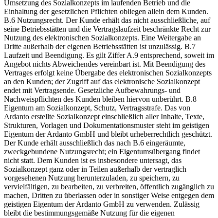
Umsetzung des Sozialkonzepts im laufenden Betrieb und die
Einhaltung der gesetzlichen Pflichten obliegen allein dem Kunden.
B.6 Nutzungsrecht. Der Kunde erhält das nicht ausschließliche, auf
seine Betriebsstätten und die Vertragslaufzeit beschränkte Recht zur
Nutzung des elektronischen Sozialkonzepts. Eine Weitergabe an
Dritte außerhalb der eigenen Betriebsstätten ist unzulässig. B.7
Laufzeit und Beendigung. Es gilt Ziffer A.9 entsprechend, soweit im
Angebot nichts Abweichendes vereinbart ist. Mit Beendigung des
Vertrages erfolgt keine Übergabe des elektronischen Sozialkonzepts
an den Kunden; der Zugriff auf das elektronische Sozialkonzept
endet mit Vertragsende. Gesetzliche Aufbewahrungs- und
Nachweispflichten des Kunden bleiben hiervon unberührt. B.8
Eigentum am Sozialkonzept, Schutz, Vertragsstrafe. Das von
Ardanto erstellte Sozialkonzept einschließlich aller Inhalte, Texte,
Strukturen, Vorlagen und Dokumentationsmuster steht im geistigen
Eigentum der Ardanto GmbH und bleibt urheberrechtlich geschützt.
Der Kunde erhält ausschließlich das nach B.6 eingeräumte,
zweckgebundene Nutzungsrecht; ein Eigentumsübergang findet
nicht statt. Dem Kunden ist es insbesondere untersagt, das
Sozialkonzept ganz oder in Teilen außerhalb der vertraglich
vorgesehenen Nutzung herunterzuladen, zu speichern, zu
vervielfältigen, zu bearbeiten, zu verbreiten, öffentlich zugänglich zu
machen, Dritten zu überlassen oder in sonstiger Weise entgegen dem
geistigen Eigentum der Ardanto GmbH zu verwenden. Zulässig
bleibt die bestimmungsgemäße Nutzung für die eigenen