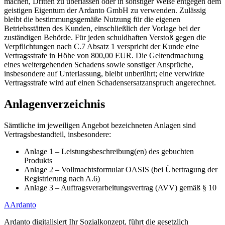
machen, Dritten zu überlassen oder in sonstiger Weise entgegen dem
geistigen Eigentum der Ardanto GmbH zu verwenden. Zulässig
bleibt die bestimmungsgemäße Nutzung für die eigenen
Betriebsstätten des Kunden, einschließlich der Vorlage bei der
zuständigen Behörde. Für jeden schuldhaften Verstoß gegen die
Verpflichtungen nach C.7 Absatz 1 verspricht der Kunde eine
Vertragsstrafe in Höhe von 800,00 EUR. Die Geltendmachung
eines weitergehenden Schadens sowie sonstiger Ansprüche,
insbesondere auf Unterlassung, bleibt unberührt; eine verwirkte
Vertragsstrafe wird auf einen Schadensersatzanspruch angerechnet.
Anlagenverzeichnis
Sämtliche im jeweiligen Angebot bezeichneten Anlagen sind
Vertragsbestandteil, insbesondere:
Anlage 1 – Leistungsbeschreibung(en) des gebuchten
Produkts
Anlage 2 – Vollmachtsformular OASIS (bei Übertragung der
Registrierung nach A.6)
Anlage 3 – Auftragsverarbeitungsvertrag (AVV) gemäß § 10
A
Ardanto
Ardanto digitalisiert Ihr Sozialkonzept, führt die gesetzlich