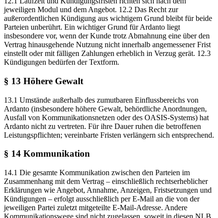
12.1 Laufzeit und Kündigungsfristen richten sich nach dem
jeweiligen Modul und dem Angebot. 12.2 Das Recht zur
außerordentlichen Kündigung aus wichtigem Grund bleibt für beide
Parteien unberührt. Ein wichtiger Grund für Ardanto liegt
insbesondere vor, wenn der Kunde trotz Abmahnung eine über den
Vertrag hinausgehende Nutzung nicht innerhalb angemessener Frist
einstellt oder mit fälligen Zahlungen erheblich in Verzug gerät. 12.3
Kündigungen bedürfen der Textform.
§ 13 Höhere Gewalt
13.1 Umstände außerhalb des zumutbaren Einflussbereichs von
Ardanto (insbesondere höhere Gewalt, behördliche Anordnungen,
Ausfall von Kommunikationsnetzen oder des OASIS-Systems) hat
Ardanto nicht zu vertreten. Für ihre Dauer ruhen die betroffenen
Leistungspflichten; vereinbarte Fristen verlängern sich entsprechend.
§ 14 Kommunikation
14.1 Die gesamte Kommunikation zwischen den Parteien im
Zusammenhang mit dem Vertrag – einschließlich rechtserheblicher
Erklärungen wie Angebot, Annahme, Anzeigen, Fristsetzungen und
Kündigungen – erfolgt ausschließlich per E-Mail an die von der
jeweiligen Partei zuletzt mitgeteilte E-Mail-Adresse. Andere
Kommunikationswege sind nicht zugelassen, soweit in diesen NLB