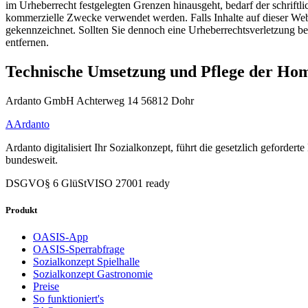
im Urheberrecht festgelegten Grenzen hinausgeht, bedarf der schrift
kommerzielle Zwecke verwendet werden. Falls Inhalte auf dieser Webs
gekennzeichnet. Sollten Sie dennoch eine Urheberrechtsverletzung b
entfernen.
Technische Umsetzung und Pflege der Ho
Ardanto GmbH Achterweg 14 56812 Dohr
A
Ardanto
Ardanto digitalisiert Ihr Sozialkonzept, führt die gesetzlich geforde
bundesweit.
DSGVO
§ 6 GlüStV
ISO 27001 ready
Produkt
OASIS-App
OASIS-Sperrabfrage
Sozialkonzept Spielhalle
Sozialkonzept Gastronomie
Preise
So funktioniert's