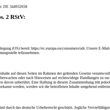
tz: DE 344932658
s. 2 RStV:
ilegung (OS) bereit: https://ec.europa.eu/consumers/odr. Unsere E-Mail
htungsstelle teilzunehmen.
Inhalte auf diesen Seiten im Rahmen der geltenden Gesetze verantwort
zu überwachen oder nach Hinweisen auf rechtswidrige Handlungen zu su
n davon unberührt. Eine Haftung in diesem Zusammenhang tritt jedoch
 bekannt werden, werden wir die betroffenen Inhalte umgehend entferne
sind durch das deutsche Urheberrecht geschützt. Jegliche Vervielfältig