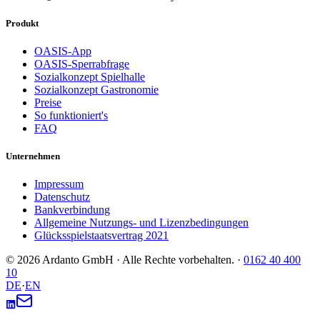
Produkt
OASIS-App
OASIS-Sperrabfrage
Sozialkonzept Spielhalle
Sozialkonzept Gastronomie
Preise
So funktioniert's
FAQ
Unternehmen
Impressum
Datenschutz
Bankverbindung
Allgemeine Nutzungs- und Lizenzbedingungen
Glücksspielstaatsvertrag 2021
© 2026 Ardanto GmbH · Alle Rechte vorbehalten.
·
0162 40 400
10
DE
·
EN